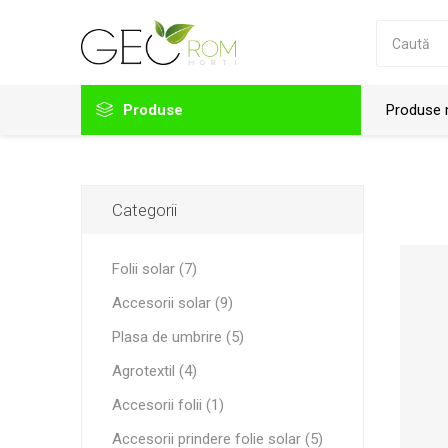
Produse
Produse 
Folii solar
Categorii
Accesorii folii
Agrotextil
Folii solar (7)
Accesorii prindere folie solar
Accesorii solar (9)
Plastika Kritis
Viale
Accesorii solar
Plasa de umbrire (5)
Agrotextil (4)
Plasa de umbrire
Accesorii folii (1)
Plasa protectie
Accesorii prindere folie solar (5)