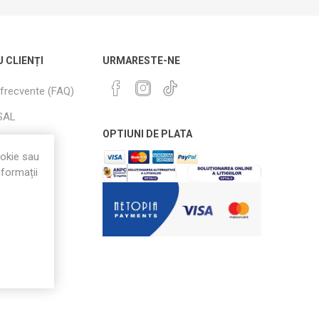
U CLIENȚI
URMARESTE-NE
 frecvente (FAQ)
SAL
OPTIUNI DE PLATA
i Retururi
ookie sau
nformații
i condiții