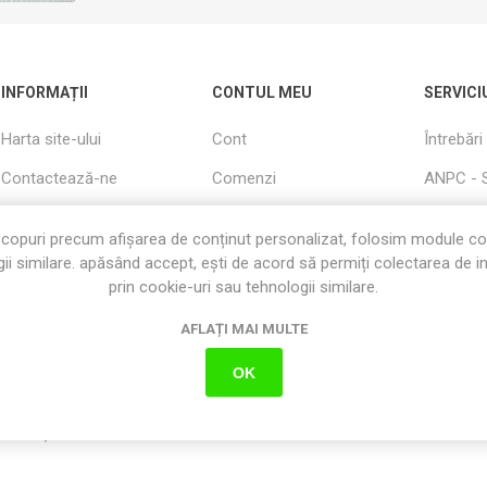
INFORMAȚII
CONTUL MEU
SERVICI
Harta site-ului
Cont
Întrebări
Contactează-ne
Comenzi
ANPC - 
Cautati
Adrese
Livrare s
copuri precum afișarea de conținut personalizat, folosim module c
Informații utile
Produse Vizualizate
Garanție
ii similare. apăsând accept, ești de acord să permiți colectarea de i
Recent
prin cookie-uri sau tehnologii similare.
Despre Noi
Termeni s
Cos
AFLAȚI MAI MULTE
Politica cookie
Favorite
OK
Politica de
Confidențialitate
Condiții de utilizare