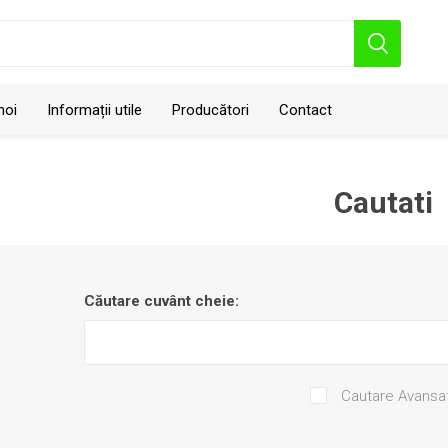
noi
Informații utile
Producători
Contact
Cautati
Căutare cuvânt cheie:
Geo Polska
Cautare Avansa