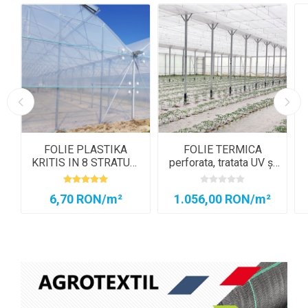
FOLIE PLASTIKA
FOLIE TERMICA
KRITIS IN 8 STRATURI
perforata, tratata UV și
EVO 7504 AC, CRYSTAL
IR 4202
CLEAR
6,70 RON/m²
1.056,00 RON/m²