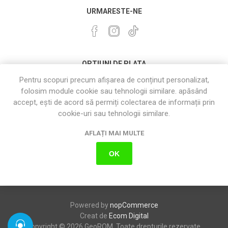
URMARESTE-NE
OPTIUNI DE PLATA
Pentru scopuri precum afișarea de conținut personalizat,
folosim module cookie sau tehnologii similare. apăsând
accept, ești de acord să permiți colectarea de informații prin
cookie-uri sau tehnologii similare.
AFLAȚI MAI MULTE
OK
Powered by
nopCommerce
Creat de
Ecom Digital
Copyright © 2026 GeoROM. Toate drepturile rezervate.