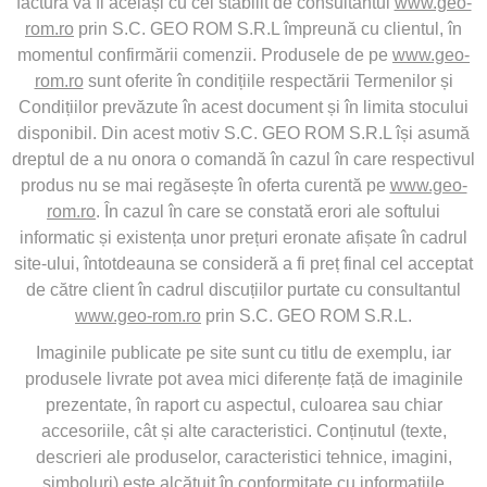
factură va fi același cu cel stabilit de consultantul
www.geo-
rom.ro
prin S.C. GEO ROM S.R.L împreună cu clientul, în
momentul confirmării comenzii. Produsele de pe
www.geo-
rom.ro
sunt oferite în condițiile respectării Termenilor și
Condițiilor prevăzute în acest document și în limita stocului
disponibil. Din acest motiv S.C. GEO ROM S.R.L își asumă
dreptul de a nu onora o comandă în cazul în care respectivul
produs nu se mai regăsește în oferta curentă pe
www.geo-
rom.ro
. În cazul în care se constată erori ale softului
informatic și existența unor prețuri eronate afișate în cadrul
site-ului, întotdeauna se consideră a fi preț final cel acceptat
de către client în cadrul discuțiilor purtate cu consultantul
www.geo-rom.ro
prin S.C. GEO ROM S.R.L.
Imaginile publicate pe site sunt cu titlu de exemplu, iar
produsele livrate pot avea mici diferențe față de imaginile
prezentate, în raport cu aspectul, culoarea sau chiar
accesoriile, cât și alte caracteristici. Conținutul (texte,
descrieri ale produselor, caracteristici tehnice, imagini,
simboluri) este alcătuit în conformitate cu informațiile