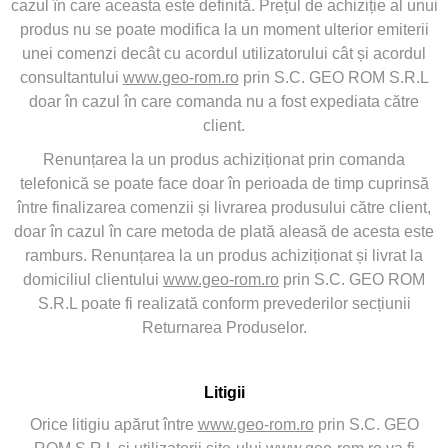
cazul în care aceasta este definită. Prețul de achiziție al unui
produs nu se poate modifica la un moment ulterior emiterii
unei comenzi decât cu acordul utilizatorului cât și acordul
consultantului
www.geo-rom.ro
prin S.C. GEO ROM S.R.L
doar în cazul în care comanda nu a fost expediata către
client.
Renunțarea la un produs achiziționat prin comanda
telefonică se poate face doar în perioada de timp cuprinsă
între finalizarea comenzii și livrarea produsului către client,
doar în cazul în care metoda de plată aleasă de acesta este
ramburs. Renunțarea la un produs achiziționat și livrat la
domiciliul clientului
www.geo-rom.ro
prin S.C. GEO ROM
S.R.L poate fi realizată conform prevederilor secțiunii
Returnarea Produselor.
Litigii
Orice litigiu apărut între
www.geo-rom.ro
prin S.C. GEO