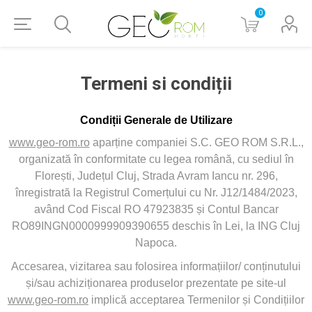
0
Termeni si condiții
Condiții Generale de Utilizare
www.geo-rom.ro
aparține companiei S.C. GEO ROM S.R.L.,
organizată în conformitate cu legea română, cu sediul în
Florești, Județul Cluj, Strada Avram Iancu nr. 296,
înregistrată la Registrul Comerțului cu Nr. J12/1484/2023,
având Cod Fiscal RO 47923835 și Contul Bancar
RO89INGN0000999909390655 deschis în Lei, la ING Cluj
Napoca.
Accesarea, vizitarea sau folosirea informațiilor/ conținutului
și/sau achiziționarea produselor prezentate pe site-ul
www.geo-rom.ro
implică acceptarea Termenilor și Condițiilor