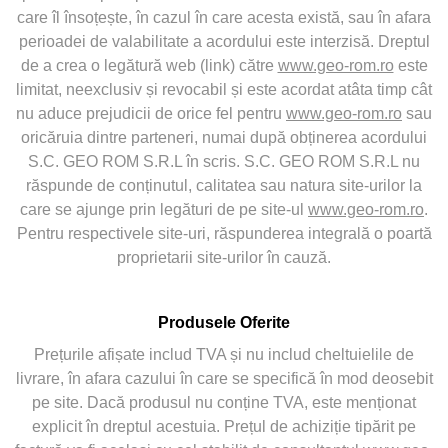
care îl însoțește, în cazul în care acesta există, sau în afara
perioadei de valabilitate a acordului este interzisă. Dreptul
de a crea o legătură web (link) către
www.geo-rom.ro
este
limitat, neexclusiv și revocabil și este acordat atâta timp cât
nu aduce prejudicii de orice fel pentru
www.geo-rom.ro
sau
oricăruia dintre parteneri, numai după obținerea acordului
S.C. GEO ROM S.R.L în scris. S.C. GEO ROM S.R.L nu
răspunde de conținutul, calitatea sau natura site-urilor la
care se ajunge prin legături de pe site-ul
www.geo-rom.ro
.
Pentru respectivele site-uri, răspunderea integrală o poartă
proprietarii site-urilor în cauză.
Produsele Oferite
Prețurile afișate includ TVA și nu includ cheltuielile de
livrare, în afara cazului în care se specifică în mod deosebit
pe site. Dacă produsul nu conține TVA, este menționat
explicit în dreptul acestuia. Prețul de achiziție tipărit pe