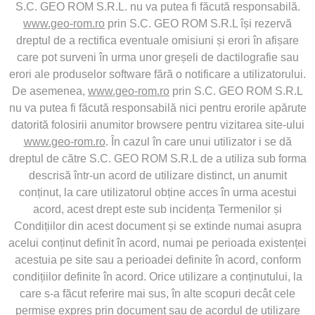
S.C. GEO ROM S.R.L. nu va putea fi făcută responsabilă.
www.geo-rom.ro
prin S.C. GEO ROM S.R.L își rezervă
dreptul de a rectifica eventuale omisiuni și erori în afișare
care pot surveni în urma unor greșeli de dactilografie sau
erori ale produselor software fără o notificare a utilizatorului.
De asemenea,
www.geo-rom.ro
prin S.C. GEO ROM S.R.L
nu va putea fi făcută responsabilă nici pentru erorile apărute
datorită folosirii anumitor browsere pentru vizitarea site-ului
www.geo-rom.ro
. În cazul în care unui utilizator i se dă
dreptul de către S.C. GEO ROM S.R.L de a utiliza sub forma
descrisă într-un acord de utilizare distinct, un anumit
conținut, la care utilizatorul obține acces în urma acestui
acord, acest drept este sub incidența Termenilor și
Condițiilor din acest document și se extinde numai asupra
acelui conținut definit în acord, numai pe perioada existenței
acestuia pe site sau a perioadei definite în acord, conform
condițiilor definite în acord. Orice utilizare a conținutului, la
care s-a făcut referire mai sus, în alte scopuri decât cele
permise expres prin document sau de acordul de utilizare