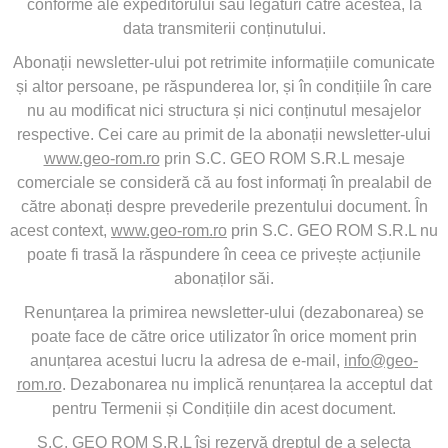
conforme ale expeditorului sau legături către acestea, la
data transmiterii conținutului.
Abonații newsletter-ului pot retrimite informațiile comunicate
și altor persoane, pe răspunderea lor, și în condițiile în care
nu au modificat nici structura și nici conținutul mesajelor
respective. Cei care au primit de la abonații newsletter-ului
www.geo-rom.ro
prin S.C. GEO ROM S.R.L mesaje
comerciale se consideră că au fost informați în prealabil de
către abonați despre prevederile prezentului document. În
acest context,
www.geo-rom.ro
prin S.C. GEO ROM S.R.L nu
poate fi trasă la răspundere în ceea ce privește acțiunile
abonaților săi.
Renunțarea la primirea newsletter-ului (dezabonarea) se
poate face de către orice utilizator în orice moment prin
anunțarea acestui lucru la adresa de e-mail,
info@geo-
rom.ro
. Dezabonarea nu implică renunțarea la acceptul dat
pentru Termenii și Condițiile din acest document.
S.C. GEO ROM S.R.L își rezervă dreptul de a selecta