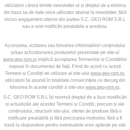
utilizatorii cărora trimite newsletter-ul și dreptul de a elimina
din baza sa de date orice utilizator abonat la newsletter, fără
niciun angajament ulterior din partea S.C. GEO ROM S.R.L
sau a unei notificări prealabile a acestuia.
Accesarea, vizitarea sau folosirea informațiilor/ conținutului
și/sau achiziționarea produselor prezentate pe site-ul
www.geo-rom.ro
implică acceptarea Termenilor și Condițiilor
expuse în documentul de față. Fiind de acord cu acești
Termeni și Condiții de utilizare ai site-ului
www.geo-rom.ro
,
utilizatorii își asumă în totalitate consecințele ce decurg din
folosirea în aceste condiții a site-ului
www.geo-rom.ro
.
S.C. GEO ROM S.R.L își rezervă dreptul de a face modificări
și actualizări ale acestor Termeni și Condiții, precum și ale
conținutului, structurii site-ului, ofertei de produse fără o
notificare prealabilă și fără precizarea motivelor, fără a fi
trasă la răspundere pentru eventualele erori apărute pe site