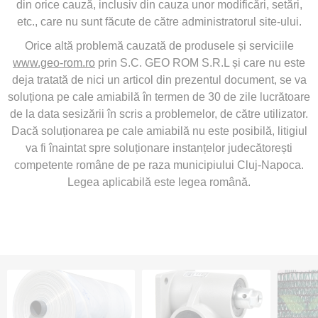
din orice cauză, inclusiv din cauza unor modificări, setări,
etc., care nu sunt făcute de către administratorul site-ului.
Orice altă problemă cauzată de produsele și serviciile
www.geo-rom.ro
prin S.C. GEO ROM S.R.L și care nu este
deja tratată de nici un articol din prezentul document, se va
soluționa pe cale amiabilă în termen de 30 de zile lucrătoare
de la data sesizării în scris a problemelor, de către utilizator.
Dacă soluționarea pe cale amiabilă nu este posibilă, litigiul
va fi înaintat spre soluționare instanțelor judecătorești
competente române de pe raza municipiului Cluj-Napoca.
Legea aplicabilă este legea română.