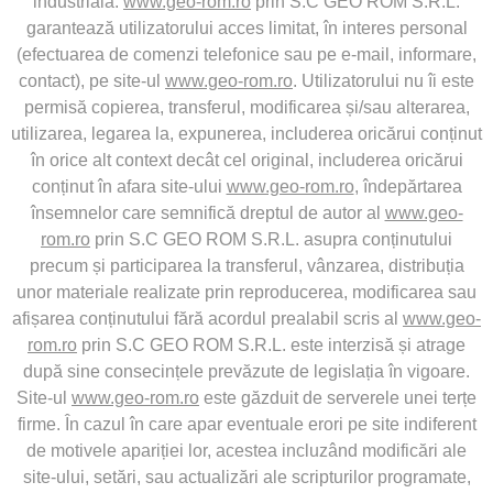
industrială.
www.geo-rom.ro
prin S.C GEO ROM S.R.L.
garantează utilizatorului acces limitat, în interes personal
(efectuarea de comenzi telefonice sau pe e-mail, informare,
contact), pe site-ul
www.geo-rom.ro
. Utilizatorului nu îi este
permisă copierea, transferul, modificarea și/sau alterarea,
utilizarea, legarea la, expunerea, includerea oricărui conținut
în orice alt context decât cel original, includerea oricărui
conținut în afara site-ului
www.geo-rom.ro
, îndepărtarea
însemnelor care semnifică dreptul de autor al
www.geo-
rom.ro
prin S.C GEO ROM S.R.L. asupra conținutului
precum și participarea la transferul, vânzarea, distribuția
unor materiale realizate prin reproducerea, modificarea sau
afișarea conținutului fără acordul prealabil scris al
www.geo-
rom.ro
prin S.C GEO ROM S.R.L. este interzisă și atrage
după sine consecințele prevăzute de legislația în vigoare.
Site-ul
www.geo-rom.ro
este găzduit de serverele unei terțe
firme. În cazul în care apar eventuale erori pe site indiferent
de motivele apariției lor, acestea incluzând modificări ale
site-ului, setări, sau actualizări ale scripturilor programate,