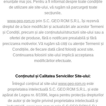
enunțate mai jos. Pentru a fi informat despre toate condițiile
de utilizare ale site-ului, vă rugăm să parcurgeți toate
secțiunile.
www.geo-rom.ro
prin S.C. GEO ROM S.R.L. își rezervă
dreptul de a face modificări și actualizări ale acestor Termeni
și Condiții, precum și ale conținutului/structurii site-ului sau a
ofertei de produse, fără o notificare prealabilă și fără
precizarea motivelor. Vă rugăm să citiți cu atenție Termenii și
Condițiile, de fiecare dată când folosiți acest site.
Continuarea folosirii site-ului implică acceptarea
modificărilor efectuate.
Conținutul și Calitatea Serviciilor Site-ului:
Întregul conținut al site-ului
www.geo-rom.ro
este
proprietatea intelectuală S.C. GEO ROM S.R.L. și este
apărat de Legea nr. 8/1996, legea pentru protecția drepturilor
de autor și de legile privind proprietatea intelectuală și