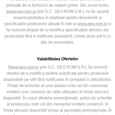
preluate de la furnizorii de materii prime. Din acest motiv,
www.geo-rom.ro
prin S.C. GEO ROM S.R.L nu își asumă
responsabilitatea în totalitate pentru descrierile și
specificațiile produselor afișate în site-ul
www.geo-rom.ro
și
își rezervă dreptul de a modifica specificațiile tehnice ale
produselor fără o notificare prealabilă. Unele poze pot fi cu
titlu de prezentare.
Valabilitatea Ofertelor
Www.geo-rom.ro
prin S.C. GEO ROM S.R.L își rezervă
dreptul de a modifica tarifele practicate pentru produsele
disponibile pe site fără notificarea în prealabil a utilizatorilor.
Prețul de achiziție al unui produs este cel din momentul
emiterii unei comenzi de către utilizator, în limita stocului
disponibil. În cazul ofertelor promoționale, prețul de achiziție
al produsului este cel din momentul emiterii comenzii, în
limita stocului disponibil și/sau al perioadei promoționale, în