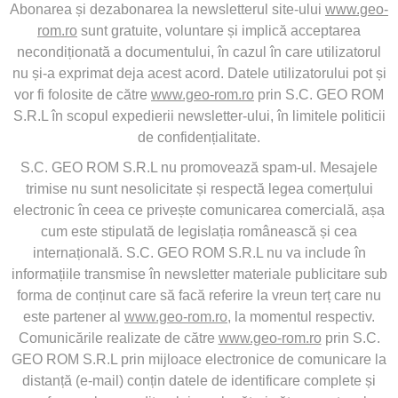
Abonarea și dezabonarea la newsletterul site-ului
www.geo-
rom.ro
sunt gratuite, voluntare și implică acceptarea
necondiționată a documentului, în cazul în care utilizatorul
nu și-a exprimat deja acest acord. Datele utilizatorului pot și
vor fi folosite de către
www.geo-rom.ro
prin S.C. GEO ROM
S.R.L în scopul expedierii newsletter-ului, în limitele politicii
de confidențialitate.
S.C. GEO ROM S.R.L nu promovează spam-ul. Mesajele
trimise nu sunt nesolicitate și respectă legea comerțului
electronic în ceea ce privește comunicarea comercială, așa
cum este stipulată de legislația românească și cea
internațională. S.C. GEO ROM S.R.L nu va include în
informațiile transmise în newsletter materiale publicitare sub
forma de conținut care să facă referire la vreun terț care nu
este partener al
www.geo-rom.ro
, la momentul respectiv.
Comunicările realizate de către
www.geo-rom.ro
prin S.C.
GEO ROM S.R.L prin mijloace electronice de comunicare la
distanță (e-mail) conțin datele de identificare complete și