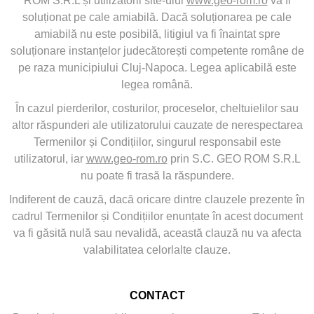
ROM S.R.L și utilizatorii site-ului
www.geo-rom.ro
va fi
soluționat pe cale amiabilă. Dacă soluționarea pe cale
amiabilă nu este posibilă, litigiul va fi înaintat spre
soluționare instanțelor judecătorești competente române de
pe raza municipiului Cluj-Napoca. Legea aplicabilă este
legea română.
În cazul pierderilor, costurilor, proceselor, cheltuielilor sau
altor răspunderi ale utilizatorului cauzate de nerespectarea
Termenilor și Condițiilor, singurul responsabil este
utilizatorul, iar
www.geo-rom.ro
prin S.C. GEO ROM S.R.L
nu poate fi trasă la răspundere.
Indiferent de cauză, dacă oricare dintre clauzele prezente în
cadrul Termenilor și Condițiilor enunțate în acest document
va fi găsită nulă sau nevalidă, această clauză nu va afecta
valabilitatea celorlalte clauze.
CONTACT