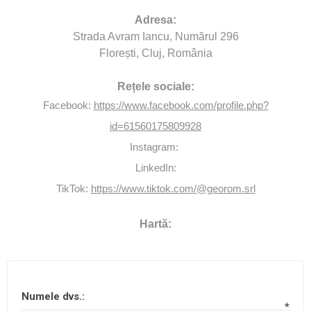
Adresa:
Strada Avram Iancu, Numărul 296
Florești, Cluj, România
Rețele sociale:
Facebook:
https://www.facebook.com/profile.php?
id=61560175809928
Instagram:
LinkedIn:
TikTok:
https://www.tiktok.com/@georom.srl
Hartă:
Numele dvs.:
*