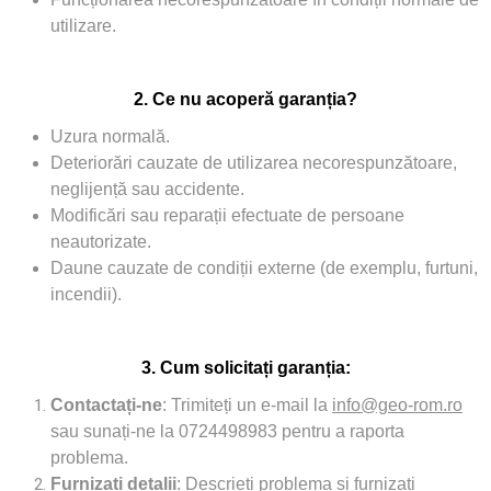
utilizare.
2. Ce nu acoperă garanția?
Uzura normală.
Deteriorări cauzate de utilizarea necorespunzătoare,
neglijență sau accidente.
Modificări sau reparații efectuate de persoane
neautorizate.
Daune cauzate de condiții externe (de exemplu, furtuni,
incendii).
3. Cum solicitați garanția:
Contactați-ne
: Trimiteți un e-mail la
info@geo-rom.ro
sau sunați-ne la 0724498983 pentru a raporta
problema.
Furnizați detalii
: Descrieți problema și furnizați