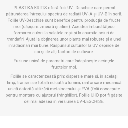
PLASTIKA KRITIS oferă folii UV- Deschise care permit
pătrunderea întregului spectru de radiații UV-A și UV-B în seră.
Foliile UV-Deschise sunt benefice pentru producția de fructe
moi (căpșuni, zmeură și afine). Acestea îmbunătățesc
formarea culorii la salatele roșii și la anumite soiuri de
trandafiri. Ajută la obținerea unor plante mai robuste și a unei
înrădăcinări mai bune. Răspunsul culturilor la UV depinde de
soi și de alți factori de cultivare.
Fuziune unică de parametri care îndeplinește cerințele
fructelor moi.
Foliile se caracterizează prin: dispersie mare și, în același
timp, transmisie totală ridicată a luminii, ranforsare mecanică
unică datorită utilizării metalocenului și EVA (folii concepute
pentru montare cu ajutorul frânghiilor). Foliile UHD pot fi găsite
cel mai adesea în versiunea UV-DESCHISE.