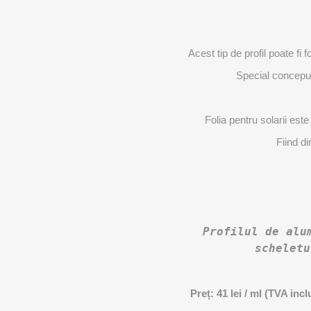
Acest tip de profil poate fi fo
Special concepute 
Folia pentru solarii este
Fiind di
Profilul de alumi
schelet
Preț: 41 lei / ml (TVA inc