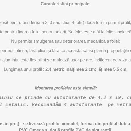
Caracteristici principale:
losit pentru prinderea a 2, 3 sau chiar 4 folii ( două folii în primul profil, 
pentru fixarea foliei pentru solarii. Se folosește atât la folie single cât
Nu permite smulgerea sau deteriorarea mecanică a foliei;
 perfect intinsă, fără pliuri și fără ca aceasta să își piardă proprietați
n aluminiu, este flexibil și se mulează ușor pe arc, indiferent de raza 
Lungimea unui profil :
2.4 metri; inălțimea 2 cm; lățimea 5.5 cm.
Montarea profilelor este simplă:
niu se prinde cu autoforante de 4.2 x 19, c
ul metalic. Recomandăm 4 autoforante pe metru
lus in preț) - se livrează profilul complet, format din
profilul dublu
PVC Omega și două profile PVC de siguranță.