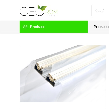
Produse
Produse 
Folii solar
Accesorii folii
Agrotextil
Accesorii prindere folie solar
Plastika Kritis
Viale
Accesorii solar
Plasa de umbrire
Plasa protectie