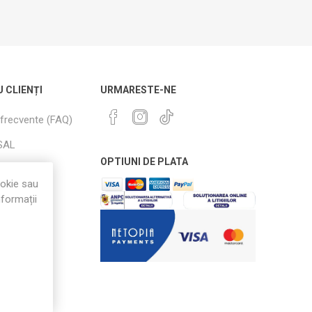
U CLIENȚI
URMARESTE-NE
 frecvente (FAQ)
SAL
OPTIUNI DE PLATA
i Retururi
ookie sau
nformații
i condiții