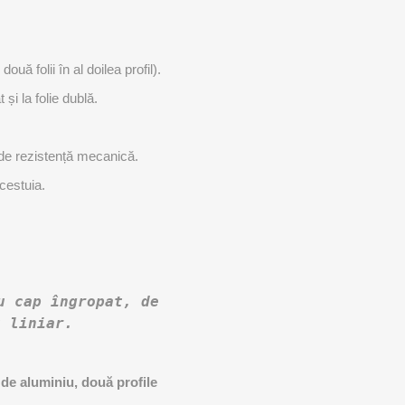
două folii în al doilea profil).
 și la folie dublă.
le de rezistență mecanică.
acestuia.
u cap îngropat, de
 liniar.
 de aluminiu, două profile