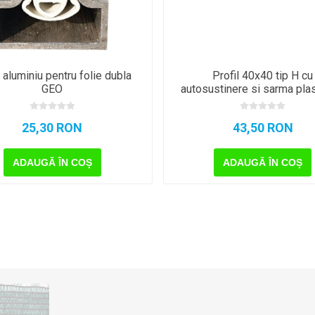
l aluminiu pentru folie dubla
Profil 40x40 tip H cu
GEO
autosustinere si sarma plas
GEO
25,30 RON
43,50 RON
ADAUGĂ ÎN COȘ
ADAUGĂ ÎN COȘ