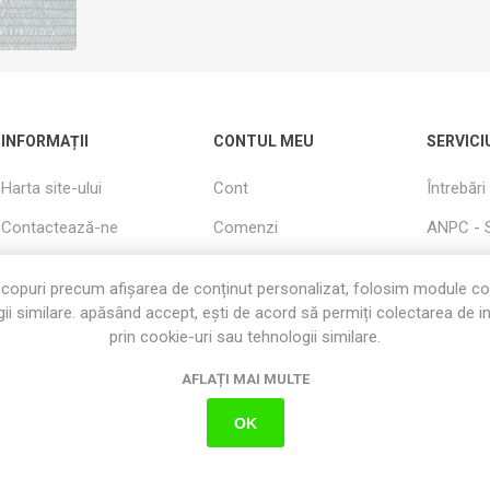
INFORMAȚII
CONTUL MEU
SERVICI
Harta site-ului
Cont
Întrebări
Contactează-ne
Comenzi
ANPC - 
Cautati
Adrese
Livrare s
copuri precum afișarea de conținut personalizat, folosim module c
Informații utile
Produse Vizualizate
Garanție
ii similare. apăsând accept, ești de acord să permiți colectarea de i
Recent
prin cookie-uri sau tehnologii similare.
Despre Noi
Termeni s
Cos
AFLAȚI MAI MULTE
Politica cookie
Favorite
OK
Politica de
Confidențialitate
Condiții de utilizare