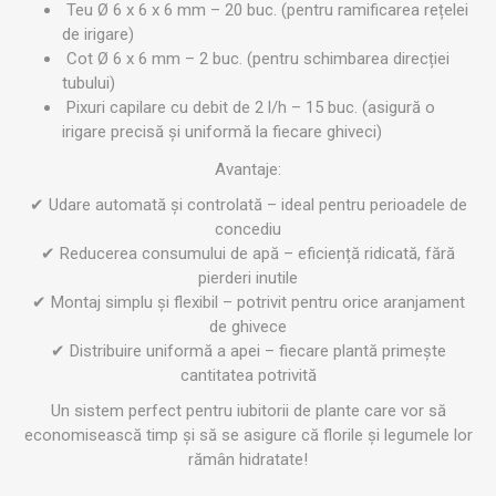
Teu Ø 6 x 6 x 6 mm – 20 buc. (pentru ramificarea rețelei
de irigare)
Cot Ø 6 x 6 mm – 2 buc. (pentru schimbarea direcției
tubului)
Pixuri capilare cu debit de 2 l/h – 15 buc. (asigură o
irigare precisă și uniformă la fiecare ghiveci)
Avantaje:
✔ Udare automată și controlată – ideal pentru perioadele de
concediu
✔ Reducerea consumului de apă – eficiență ridicată, fără
pierderi inutile
✔ Montaj simplu și flexibil – potrivit pentru orice aranjament
de ghivece
✔ Distribuire uniformă a apei – fiecare plantă primește
cantitatea potrivită
Un sistem perfect pentru iubitorii de plante care vor să
economisească timp și să se asigure că florile și legumele lor
rămân hidratate!