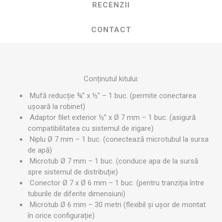
RECENZII
CONTACT
Conținutul kitului:
Mufă reducție ¾” x ½” – 1 buc. (permite conectarea
ușoară la robinet)
Adaptor filet exterior ½” x Ø 7 mm – 1 buc. (asigură
compatibilitatea cu sistemul de irigare)
Niplu Ø 7 mm – 1 buc. (conectează microtubul la sursa
de apă)
Microtub Ø 7 mm – 1 buc. (conduce apa de la sursă
spre sistemul de distribuție)
Conector Ø 7 x Ø 6 mm – 1 buc. (pentru tranziția între
tuburile de diferite dimensiuni)
Microtub Ø 6 mm – 30 metri (flexibil și ușor de montat
în orice configurație)