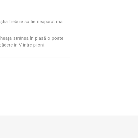
știa trebuie să fie neapărat mai
Gheața strânsă în plasă o poate
ădere în V între piloni.