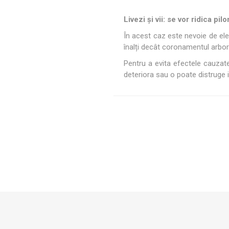
Livezi și vii: se vor ridica pilo
În acest caz este nevoie de ele
înalți decât coronamentul arbori
Pentru a evita efectele cauzat
deteriora sau o poate distruge in