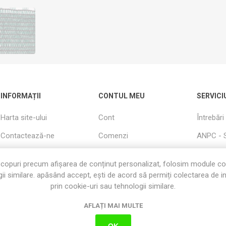
INFORMAȚII
CONTUL MEU
SERVICI
Harta site-ului
Cont
Întrebări
Contactează-ne
Comenzi
ANPC - 
Cautati
Adrese
Livrare s
copuri precum afișarea de conținut personalizat, folosim module c
Informații utile
Produse Vizualizate
Garanție
ii similare. apăsând accept, ești de acord să permiți colectarea de i
Recent
prin cookie-uri sau tehnologii similare.
Despre Noi
Termeni s
Cos
AFLAȚI MAI MULTE
Politica cookie
Favorite
OK