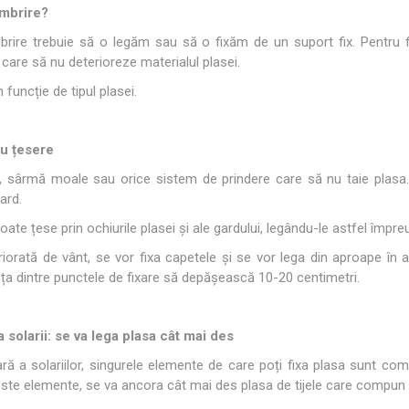
mbrire?
brire trebuie să o legăm sau să o fixăm de un suport fix. Pentru f
e care să nu deterioreze materialul plasei.
 funcție de tipul plasei.
n legare sau țesere
c, sârmă moale sau orice sistem de prindere care să nu taie plasa
gard.
te țese prin ochiurile plasei și ale gardului, legându-le astfel împre
iorată de vânt, se vor fixa capetele și se vor lega din aproape în a
ța dintre punctele de fixare să depășească 10-20 centimetri.
 solarii: se va lega plasa cât mai des
ră a solariilor, singurele elemente de care poți fixa plasa sunt com
ste elemente, se va ancora cât mai des plasa de tijele care compun 