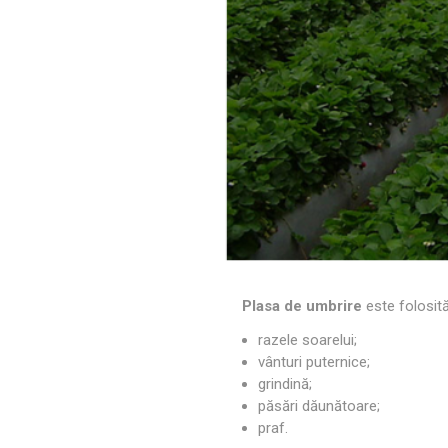
Plasa de umbrire
e
ste folosită
razele soarelui;
vânturi puternice;
grindină;
păsări dăunătoare;
praf.