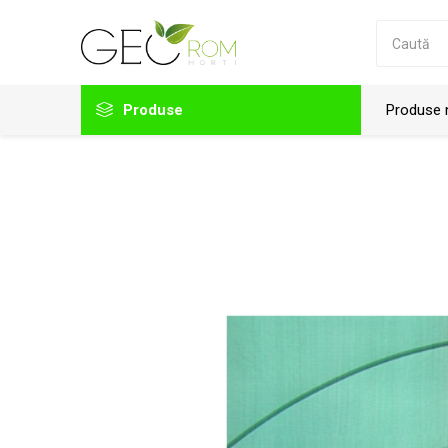
Produse
Produse 
Folii solar
Accesorii folii
Agrotextil
Accesorii prindere folie solar
Plastika Kritis
Viale
Accesorii solar
Plasa de umbrire
Plasa protectie