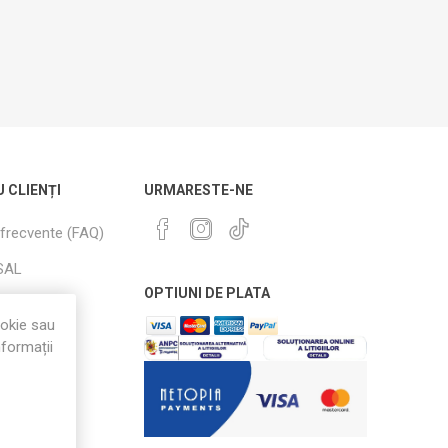
U CLIENȚI
URMARESTE-NE
 frecvente (FAQ)
SAL
OPTIUNI DE PLATA
i Retururi
ookie sau
nformații
i condiții