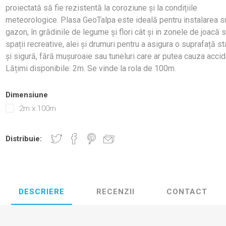
proiectată să fie rezistentă la coroziune și la condițiile
meteorologice. Plasa GeoTalpa este ideală pentru instalarea s
gazon, în grădinile de legume și flori cât și in zonele de joacă s
spații recreative, alei și drumuri pentru a asigura o suprafață st
și sigură, fără mușuroaie sau tuneluri care ar putea cauza accid
Lățimi disponibile: 2m. Se vinde la rola de 100m.
Dimensiune
2m x 100m
Distribuie:
DESCRIERE
RECENZII
CONTACT