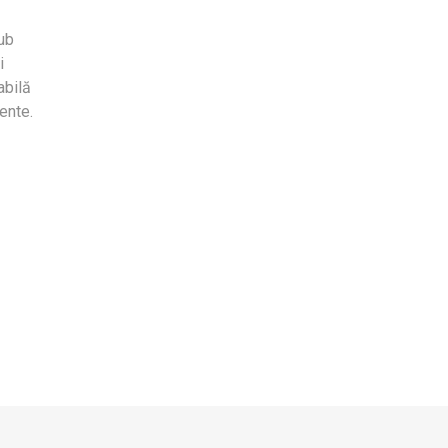
ub
i
abilă
ente.