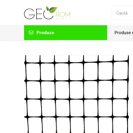
Produse
Produse 
Folii solar
Accesorii folii
Agrotextil
Accesorii prindere folie solar
Plastika Kritis
Viale
Accesorii solar
Plasa de umbrire
Plasa protectie