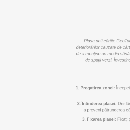
Plasa anti cârtițe GeoTal
deteriorărilor cauzate de câr
de a menține un mediu sănăto
de spații verzi. Învesti
1. Pregatirea zonei:
Începeț
2.
Întinderea plasei:
Desfăș
a preveni pătrunderea câr
3. Fixarea plasei:
Fixați