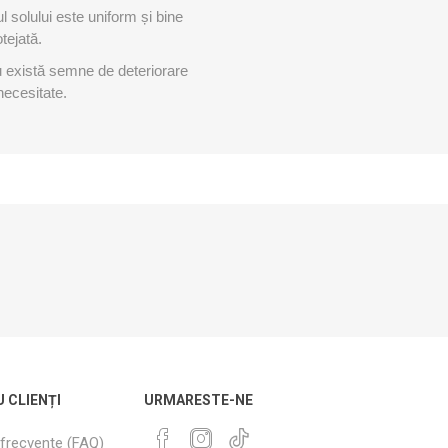
l solului este uniform și bine
tejată.
u există semne de deteriorare
necesitate.
U CLIENȚI
URMARESTE-NE
 frecvente (FAQ)