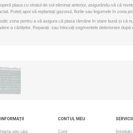
operă plasa cu stratul de sol eliminat anterior, asigurându-vă că nivelu
tat. Puteți apoi să replantați gazonul, florile sau legumele în zona pro
eriodic zona pentru a vă asigura că plasa rămâne în stare bună și cǎ n
dere a cârtițelor. Reparați sau înlocuiți segmentele deteriorare după 
INFORMAȚII
CONTUL MEU
SERVICI
Harta site-ului
Cont
Întrebări