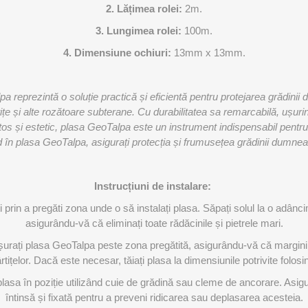
2. Lățimea rolei:
2m.
3. Lungimea rolei:
100m.
4. Dimensiune ochiuri:
13mm x 13mm.
pa reprezintă o soluție practică și eficientă pentru protejarea grădin
tițe și alte rozătoare subterane. Cu durabilitatea sa remarcabilă, ușurin
s și estetic, plasa GeoTalpa este un instrument indispensabil pentru 
nd în plasa GeoTalpa, asigurați protecția și frumusețea grădinii dumn
Instrucțiuni de instalare:
i prin a pregăti zona unde o să instalați plasa. Săpați solul la o adâ
asigurându-vă că eliminați toate rădăcinile și pietrele mari.
urați plasa GeoTalpa peste zona pregătită, asigurându-vă că margini
tițelor. Dacă este necesar, tăiați plasa la dimensiunile potrivite folosi
 plasa în poziție utilizând cuie de grădină sau cleme de ancorare. Asig
întinsă și fixată pentru a preveni ridicarea sau deplasarea acesteia.