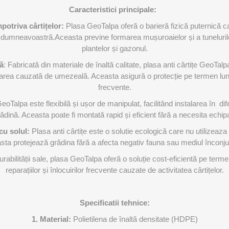
Caracteristici principale:
mpotriva cârtițelor:
Plasa GeoTalpa oferă o barieră fizică puternică ca
dumneavoastră.Aceasta previne formarea mușuroaielor și a tunelurilor
plantelor și gazonul.
ță
: Fabricată din materiale de înaltă calitate, plasa anti cârtițe GeoTalp
iorarea cauzată de umezeală. Aceasta asigură o protecție pe termen lung
frecvente.
oTalpa este flexibilă și ușor de manipulat, facilitând instalarea în difer
grădină. Aceasta poate fi montată rapid și eficient fără a necesita echi
 cu solul:
Plasa anti cârtițe este o solutie ecologică care nu utilizeaz
ta protejează grădina fără a afecta negativ fauna sau mediul înconju
urabilității sale, plasa GeoTalpa oferă o soluție cost-eficientă pe ter
reparațiilor și înlocuirilor frecvente cauzate de activitatea cârtițelor.
Specificatii tehnice:
1. Material:
Polietilena de înaltă densitate (HDPE)