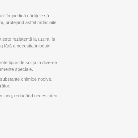
re împiedică cârtițele să
, protejând astfel rădăcinile
a este rezistentă la uzura, la
 fără a necesita înlocuiri
ite tipuri de sol și în diverse
pamente speciale.
a substanțe chimice nocive.
rător.
men lung, reducând necesitatea