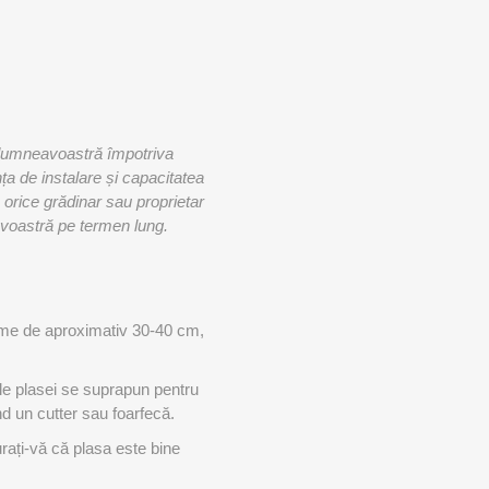
ii dumneavoastră împotriva
ța de instalare și capacitatea
orice grădinar sau proprietar
eavoastră pe termen lung.
ncime de aproximativ 30-40 cm,
le plasei se suprapun pentru
nd un cutter sau foarfecă.
urați-vă că plasa este bine