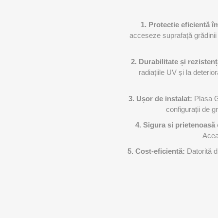
1. Protectie
eficientă î
acceseze suprafață grădinii 
2. Durabilitate și rezisten
radiațiile UV și la deter
3. Ușor de instalat:
Plasa Ge
configurații de 
4. Sigura si prietenoasă
Aceas
5. Cost-eficientă:
Datorită d