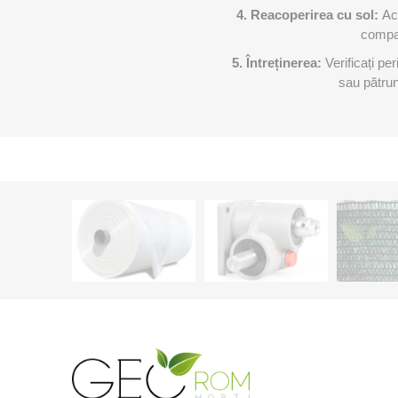
4. Reacoperirea cu sol:
Ac
compac
5. Întreținerea:
Verificați p
sau pătrun