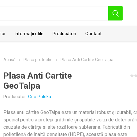
noi
Informații utile
Producători
Contact
Acasă
Plasa protectie
Plasa Anti Cartite GeoTalpa
Plasa Anti Cartite
GeoTalpa
Producător:
Geo Polska
Geo Polska
Plasa anti cârtițe GeoTalpa este un material robust și durabil, c
special pentru a proteja grădinile și spațiile verzi de deteriorăr
cauzate de cârtițe și alte rozătoare subterane. Fabricată din
polietilenă de înaltă densitate (HDPE), această plasa este