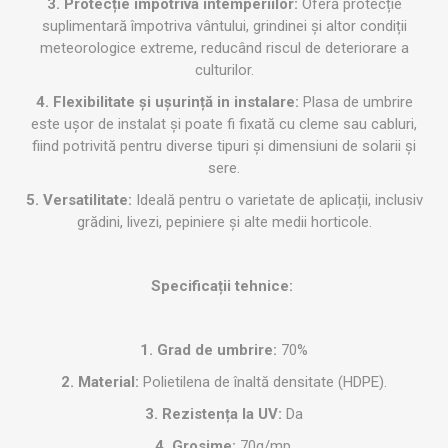
3. Protecție impotriva intemperiilor:
Oferă protecție
suplimentară împotriva vântului, grindinei și altor condiții
meteorologice extreme, reducând riscul de deteriorare a
culturilor.
4. Flexibilitate și ușurință in instalare:
Plasa de umbrire
este ușor de instalat și poate fi fixată cu cleme sau cabluri,
fiind potrivită pentru diverse tipuri și dimensiuni de solarii și
sere.
5. Versatilitate:
Ideală pentru o varietate de aplicații, inclusiv
grădini, livezi, pepiniere și alte medii horticole.
Specificații tehnice:
1. Grad de umbrire:
70%
2. Material:
Polietilena de înaltă densitate (HDPE).
3. Rezistența la UV:
Da
4. Grosime:
70g/mp.